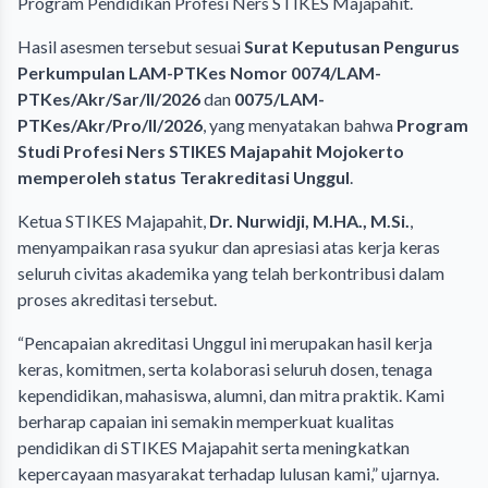
Program Pendidikan Profesi Ners STIKES Majapahit.
Hasil asesmen tersebut sesuai
Surat Keputusan Pengurus
Perkumpulan LAM-PTKes Nomor 0074/LAM-
PTKes/Akr/Sar/II/2026
dan
0075/LAM-
PTKes/Akr/Pro/II/2026
, yang menyatakan bahwa
Program
Studi Profesi Ners STIKES Majapahit Mojokerto
memperoleh status Terakreditasi Unggul
.
Ketua STIKES Majapahit,
Dr. Nurwidji, M.HA., M.Si.
,
menyampaikan rasa syukur dan apresiasi atas kerja keras
seluruh civitas akademika yang telah berkontribusi dalam
proses akreditasi tersebut.
“Pencapaian akreditasi Unggul ini merupakan hasil kerja
keras, komitmen, serta kolaborasi seluruh dosen, tenaga
kependidikan, mahasiswa, alumni, dan mitra praktik. Kami
berharap capaian ini semakin memperkuat kualitas
pendidikan di STIKES Majapahit serta meningkatkan
kepercayaan masyarakat terhadap lulusan kami,” ujarnya.